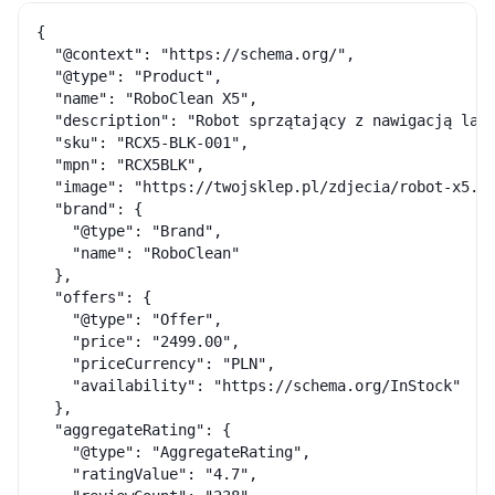
{

  "@context": "https://schema.org/",

  "@type": "Product",

  "name": "RoboClean X5",

  "description": "Robot sprzątający z nawigacją lase
  "sku": "RCX5-BLK-001",

  "mpn": "RCX5BLK",

  "image": "https://twojsklep.pl/zdjecia/robot-x5.jp
  "brand": {

    "@type": "Brand",

    "name": "RoboClean"

  },

  "offers": {

    "@type": "Offer",

    "price": "2499.00",

    "priceCurrency": "PLN",

    "availability": "https://schema.org/InStock"

  },

  "aggregateRating": {

    "@type": "AggregateRating",

    "ratingValue": "4.7",
