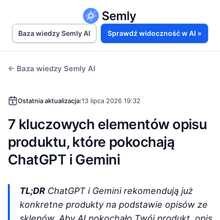
Baza wiedzy Semly AI
Sprawdź widoczność w AI »
← Baza wiedzy Semly AI
Ostatnia aktualizacja:
13 lipca 2026 19:32
7 kluczowych elementów opisu
produktu, które pokochają
ChatGPT i Gemini
TL;DR
ChatGPT i Gemini rekomendują już
konkretne produkty na podstawie opisów ze
sklepów. Aby AI pokochało Twój produkt, opis