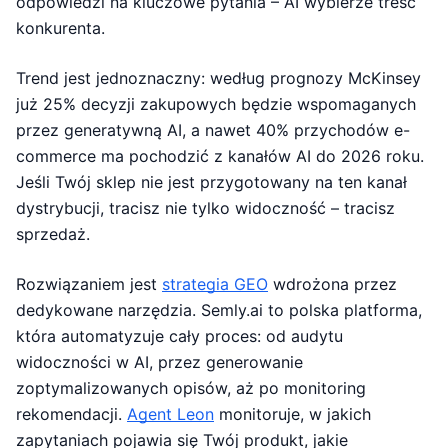
odpowiedzi na kluczowe pytania – AI wybierze treść
konkurenta.
Trend jest jednoznaczny: według prognozy McKinsey
już 25% decyzji zakupowych będzie wspomaganych
przez generatywną AI, a nawet 40% przychodów e-
commerce ma pochodzić z kanałów AI do 2026 roku.
Jeśli Twój sklep nie jest przygotowany na ten kanał
dystrybucji, tracisz nie tylko widoczność – tracisz
sprzedaż.
Rozwiązaniem jest
strategia GEO
wdrożona przez
dedykowane narzędzia. Semly.ai to polska platforma,
która automatyzuje cały proces: od audytu
widoczności w AI, przez generowanie
zoptymalizowanych opisów, aż po monitoring
rekomendacji.
Agent Leon
monitoruje, w jakich
zapytaniach pojawia się Twój produkt, jakie