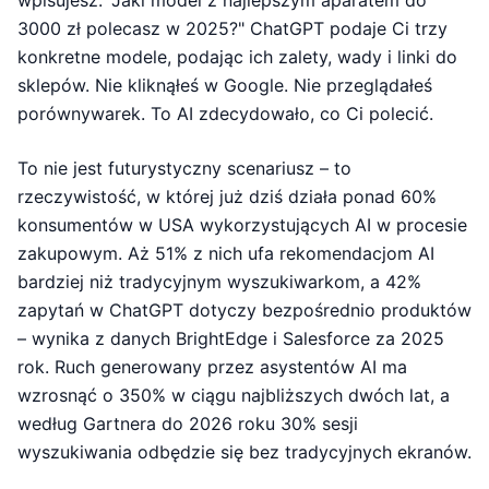
wpisujesz: "Jaki model z najlepszym aparatem do
3000 zł polecasz w 2025?" ChatGPT podaje Ci trzy
konkretne modele, podając ich zalety, wady i linki do
sklepów. Nie kliknąłeś w Google. Nie przeglądałeś
porównywarek. To AI zdecydowało, co Ci polecić.
To nie jest futurystyczny scenariusz – to
rzeczywistość, w której już dziś działa ponad 60%
konsumentów w USA wykorzystujących AI w procesie
zakupowym. Aż 51% z nich ufa rekomendacjom AI
bardziej niż tradycyjnym wyszukiwarkom, a 42%
zapytań w ChatGPT dotyczy bezpośrednio produktów
– wynika z danych BrightEdge i Salesforce za 2025
rok. Ruch generowany przez asystentów AI ma
wzrosnąć o 350% w ciągu najbliższych dwóch lat, a
według Gartnera do 2026 roku 30% sesji
wyszukiwania odbędzie się bez tradycyjnych ekranów.