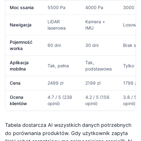
Moc ssania
5500 Pa
4000 Pa
3000 Pa
LiDAR
Kamera +
Nawigacja
Losowa
laserowa
IMU
Pojemność
60 dni
30 dni
Brak stac
worka
Aplikacja
Tak,
Tak, pełna
Tylko pil
mobilna
podstawowa
Cena
2499 zł
2199 zł
1799 zł
Ocena
4.7 / 5 (238
4.2 / 5 (156
3.8 / 5 
klientów
opinii)
opinii)
opinii)
Tabela dostarcza AI wszystkich danych potrzebnych
do porównania produktów. Gdy użytkownik zapyta