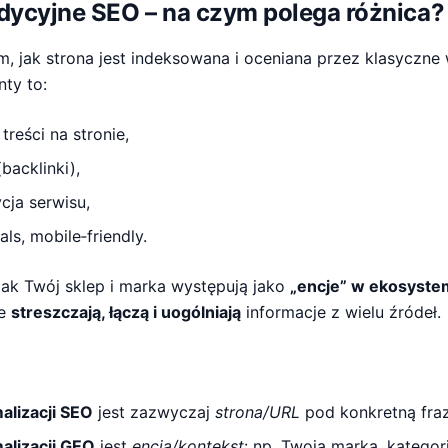
radycyjne SEO – na czym polega różnica?
m, jak strona jest indeksowana i oceniana przez klasyczne
ty to:
treści na stronie,
backlinki),
cja serwisu,
ls, mobile‑friendly.
 jak Twój sklep i marka występują jako
„encje” w ekosyste
ne
streszczają, łączą i uogólniają
informacje z wielu źródeł.
alizacji SEO
jest zazwyczaj
strona/URL
pod konkretną fraz
alizacji GEO
jest
encja/kontekst
: np. Twoja marka, kategor