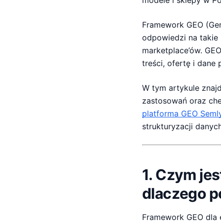
modele i sklepy w Po
Framework GEO (Gene
odpowiedzi na takie 
marketplace’ów. GE
treści, ofertę i dan
W tym artykule znaj
zastosowań oraz chec
platforma GEO Semly
strukturyzacji danyc
1. Czym jes
dlaczego po
Framework GEO dla 