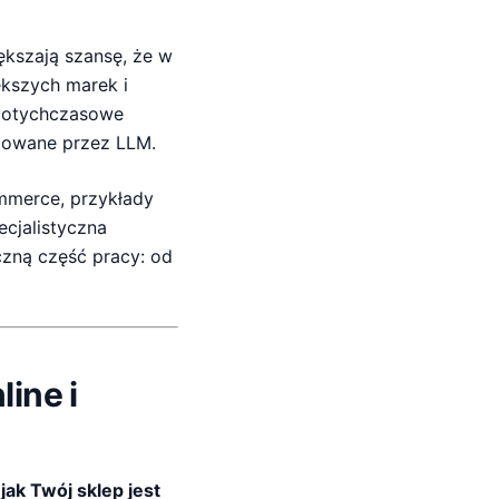
ększają szansę, że w
ększych marek i
e dotychczasowe
ndowane przez LLM.
mmerce, przykłady
ecjalistyczna
czną część pracy: od
ine i
,
jak Twój sklep jest