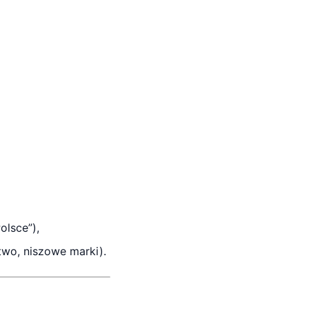
olsce”),
two, niszowe marki).