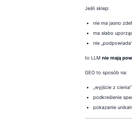
Jeśli sklep:
nie ma jasno zd
ma słabo uporząd
nie „podpowiada”
to LLM
nie mają po
GEO to sposób na:
„wyjście z cienia
podkreślenie spe
pokazanie unikal