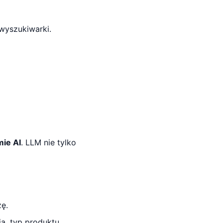
 wyszukiwarki.
mie AI
. LLM nie tylko
ę.
ia, typ produktu,