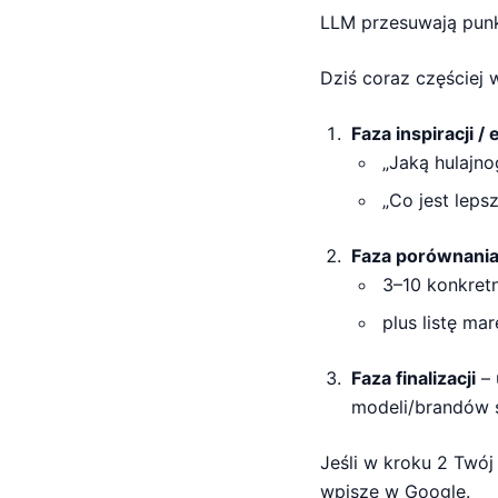
LLM przesuwają punk
Dziś coraz częściej 
Faza inspiracji / 
„Jaką hulajno
„Co jest leps
Faza porównani
3–10 konkret
plus listę ma
Faza finalizacji
– 
modeli/brandów 
Jeśli w kroku 2 Twój
wpisze w Google.