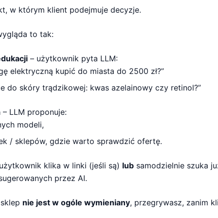
t, w którym klient podejmuje decyzje.
wygląda to tak:
edukacji
– użytkownik pyta LLM:
gę elektryczną kupić do miasta do 2500 zł?”
ze do skóry trądzikowej: kwas azelainowy czy retinol?”
a
– LLM proponuje:
nych modeli,
rek / sklepów, gdzie warto sprawdzić ofertę.
użytkownik klika w linki (jeśli są)
lub
samodzielnie szuka ju
sugerowanych przez AI.
 sklep
nie jest w ogóle wymieniany
, przegrywasz, zanim kl