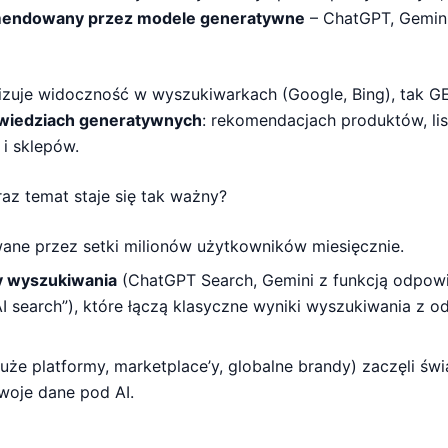
omendowany przez modele generatywne
– ChatGPT, Gemini,
izuje widoczność w wyszukiwarkach (Google, Bing), tak G
wiedziach generatywnych
: rekomendacjach produktów, list
i sklepów.
az temat staje się tak ważny?
ane przez setki milionów użytkowników miesięcznie.
y wyszukiwania
(ChatGPT Search, Gemini z funkcją odpowie
„AI search”), które łączą klasyczne wyniki wyszukiwania z 
duże platformy, marketplace’y, globalne brandy) zaczęli św
woje dane pod AI.