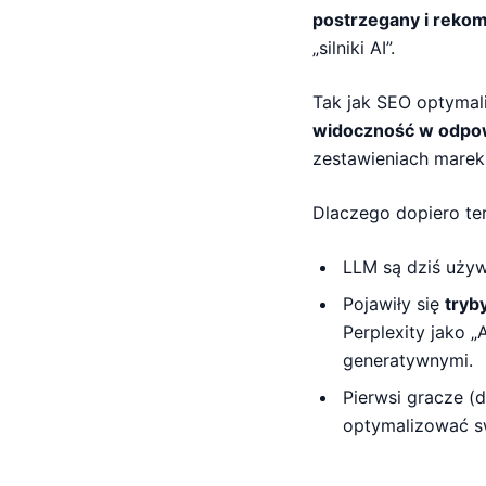
postrzegany i rek
„silniki AI”.
Tak jak SEO optymal
widoczność w odpo
zestawieniach marek 
Dlaczego dopiero ter
LLM są dziś używ
Pojawiły się
tryb
Perplexity jako 
generatywnymi.
Pierwsi gracze (
optymalizować s