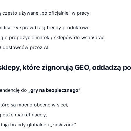
często używane „półoficjalnie” w pracy:
ndiserzy sprawdzają trendy produktowe,
ą o propozycje marek / sklepów do współprac,
B dostawców przez AI.
 sklepy, które zignorują GEO, oddadzą p
tendencję do
„gry na bezpiecznego”
:
 które są mocno obecne w sieci,
ą duże marketplace’y,
ują brandy globalne i „zasłużone”.