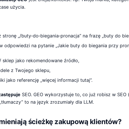
case użycia.
 stronę „/buty‑do‑biegania‑pronacja” na frazę „buty do bie
w odpowiedzi na pytanie „Jakie buty do biegania przy pro
/ sklep jako rekomendowane źródło,
dele z Twojego sklepu,
i jako referencję „więcej informacji tutaj”.
zastępuje
SEO. GEO wykorzystuje to, co już robisz w SEO (t
„tłumaczy” to na język zrozumiały dla LLM.
zmieniają ścieżkę zakupową klientów?