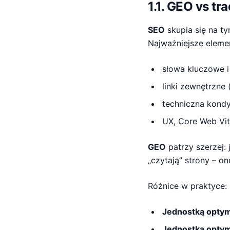
1.1. GEO vs t
SEO
skupia się na ty
Najważniejsze elemen
słowa kluczowe i 
linki zewnętrzne (
techniczna kondy
UX, Core Web Vita
GEO
patrzy szerzej:
„czytają” strony – o
Różnice w praktyce:
Jednostką optym
Jednostką optym