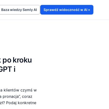
Baza wiedzy Semly AI
Sprawdź widoczność w AI »
k po kroku
GPT i
dla klientów czymś w
 pronacja”, coraz
 zł? Podaj konkretne