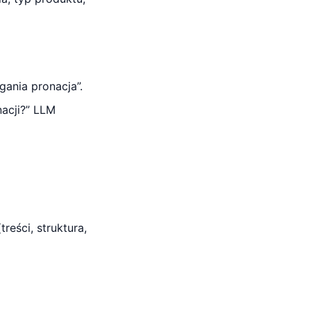
gania pronacja”.
nacji?” LLM
reści, struktura,