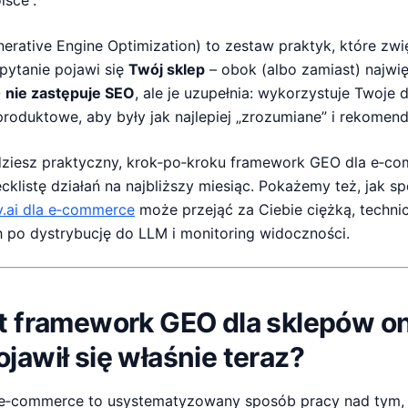
lsce”.
rative Engine Optimization) to zestaw praktyk, które zwi
pytanie pojawi się
Twój sklep
– obok (albo zamiast) najwi
O
nie zastępuje SEO
, ale je uzupełnia: wykorzystuje Twoj
e produktowe, aby były jak najlepiej „zrozumiane” i rekome
dziesz praktyczny, krok‑po‑kroku framework GEO dla e‑co
klistę działań na najbliższy miesiąc. Pokażemy też, jak sp
.ai dla e‑commerce
może przejąć za Ciebie ciężką, techni
h po dystrybucję do LLM i monitoring widoczności.
t framework GEO dla sklepów onl
jawił się właśnie teraz?
e‑commerce to usystematyzowany sposób pracy nad tym