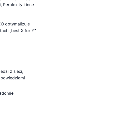
 Perplexity i inne
EO optymalizuje
ach „best X for Y”,
dzi z sieci,
odpowiedziami
iadomie