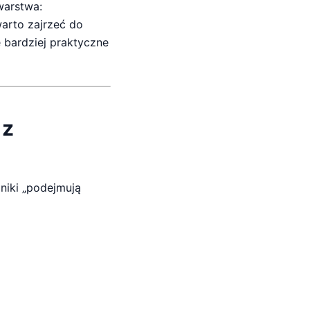
warstwa:
warto zajrzeć do
e bardziej praktyczne
 z
niki „podejmują