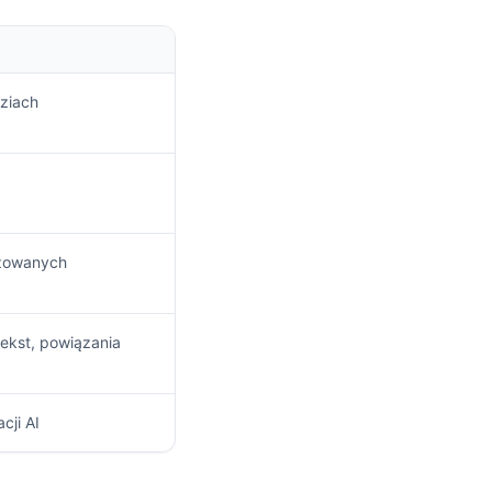
ziach
yzowanych
tekst, powiązania
cji AI