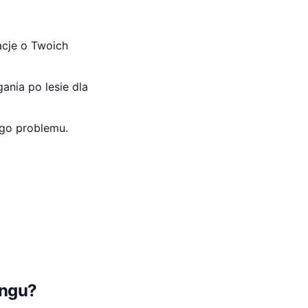
cje o Twoich
ania po lesie dla
ego problemu.
ingu?