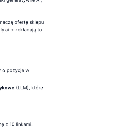
iki generatywne AI,
maczą ofertę sklepu
y.ai przekładają to
y o pozycje w
zykowe
(LLM), które
nę z 10 linkami.