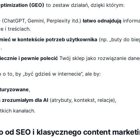
ptimization (GEO)
to zestaw działań, dzięki którym:
(ChatGPT, Gemini, Perplexity itd.)
łatwo odnajdują
informa
 i treściach.
mieć w kontekście potrzeb użytkownika
(np. „buty do bieg
.
iecznie i pewnie polecić
Twój sklep jako rozwiązanie dan
 o to, by „być gdzieś w internecie”, ale by:
kturyzowane
,
 zrozumiałym dla AI
(atrybuty, kontekst, relacje),
kich kanałach.
 to od SEO i klasycznego content market