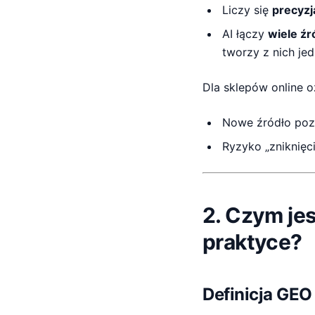
Liczy się
precyzj
AI łączy
wiele źr
tworzy z nich je
Dla sklepów online o
Nowe źródło poz
Ryzyko „zniknięci
2. Czym je
praktyce?
Definicja GEO