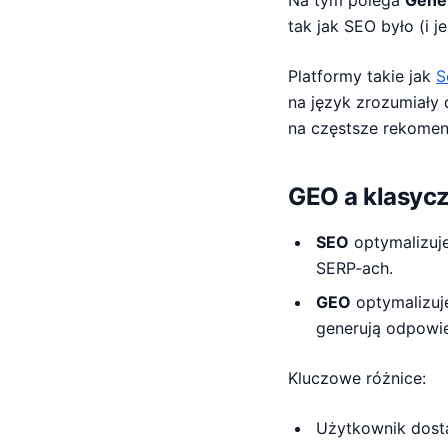
Na tym polega
Gener
tak jak SEO było (i 
Platformy takie jak
S
na język zrozumiały 
na częstsze rekomen
GEO a klasycz
SEO
optymalizuje
SERP‑ach.
GEO
optymalizuje
generują odpowie
Kluczowe różnice:
Użytkownik dost