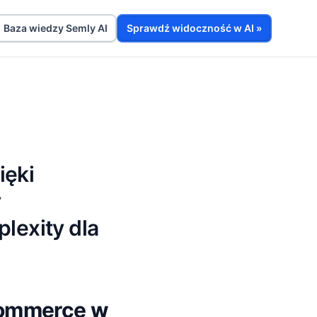
Baza wiedzy Semly AI
Sprawdź widoczność w AI »
ięki
y
lexity dla
‑commerce w