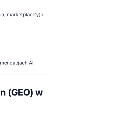
.
a, marketplace’y) i
omendacjach AI.
on (GEO) w