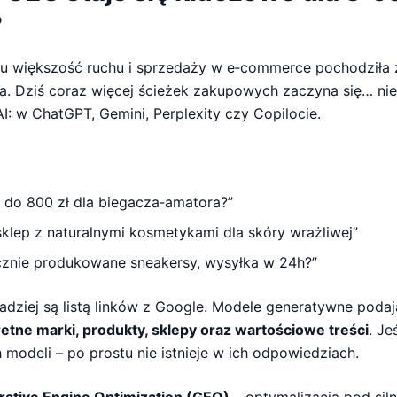
?
emu większość ruchu i sprzedaży w e‑commerce pochodziła 
ia. Dziś coraz więcej ścieżek zakupowych zaczyna się… ni
AI: w ChatGPT, Gemini, Perplexity czy Copilocie.
 do 800 zł dla biegacza‑amatora?”
 sklep z naturalnymi kosmetykami dla skóry wrażliwej”
cznie produkowane sneakersy, wysyłka w 24h?”
adziej są listą linków z Google. Modele generatywne poda
etne marki, produkty, sklepy oraz wartościowe treści
. Je
h modeli – po prostu nie istnieje w ich odpowiedziach.