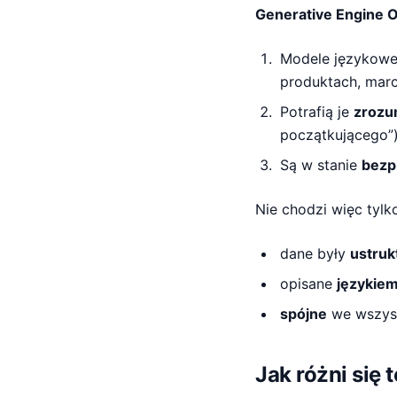
Generative Engine O
Modele językowe 
produktach, marce
Potrafią je
zrozu
początkującego”)
Są w stanie
bezp
Nie chodzi więc tylko
dane były
ustru
opisane
językiem
spójne
we wszyst
Jak różni się