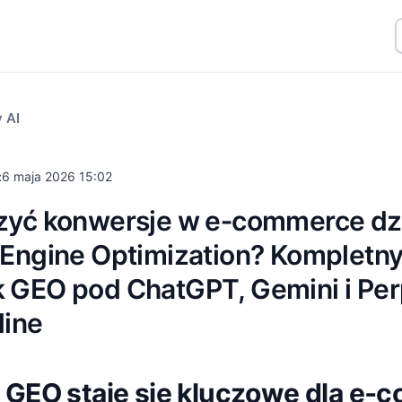
 AI
:
6 maja 2026 15:02
zyć konwersje w e‑commerce dz
 Engine Optimization? Kompletn
 GEO pod ChatGPT, Gemini i Perp
line
o GEO staje się kluczowe dla e