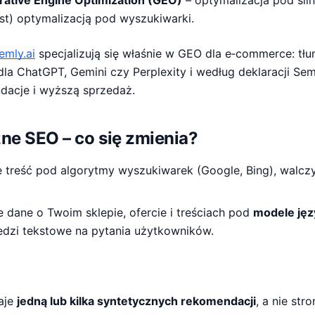
ative Engine Optimization (GEO)
– optymalizacja pod siln
jest) optymalizacją pod wyszukiwarki.
emly.ai
specjalizują się właśnie w GEO dla e‑commerce: tłu
dla ChatGPT, Gemini czy Perplexity i według deklaracji Seml
dacje i wyższą sprzedaż.
ne SEO – co się zmienia?
 treść pod algorytmy wyszukiwarek (Google, Bing), walcz
 dane o Twoim sklepie, ofercie i treściach pod
modele ję
dzi tekstowe na pytania użytkowników.
aje
jedną lub kilka syntetycznych rekomendacji
, a nie stro