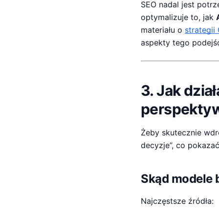
SEO nadal jest potrz
optymalizuje to, jak
materiału o
strategi
aspekty tego podejśc
3. Jak dzia
perspektyw
Żeby skutecznie wdr
decyzje”, co pokaza
Skąd modele b
Najczęstsze źródła: