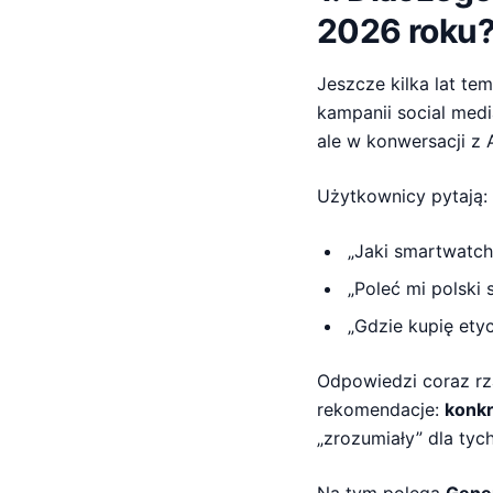
2026 roku
Jeszcze kilka lat t
kampanii social med
ale w konwersacji z 
Użytkownicy pytają:
„Jaki smartwatch
„Poleć mi polski
„Gdzie kupię ety
Odpowiedzi coraz rz
rekomendacje:
konkr
„zrozumiały” dla tyc