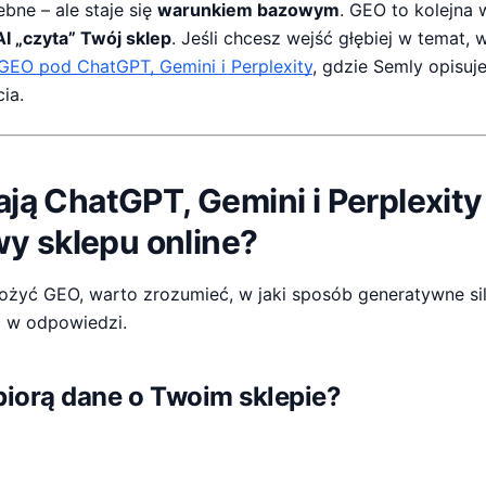
ebne – ale staje się
warunkiem bazowym
. GEO to kolejna 
AI „czyta” Twój sklep
. Jeśli chcesz wejść głębiej w temat, 
i GEO pod ChatGPT, Gemini i Perplexity
, gdzie Semly opisuj
ia.
łają ChatGPT, Gemini i Perplexity
y sklepu online?
ożyć GEO, warto zrozumieć, w jaki sposób generatywne sil
ć w odpowiedzi.
iorą dane o Twoim sklepie?