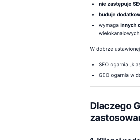
nie zastępuje S
buduje dodatkow
wymaga
innych 
wielokanałowych 
W dobrze ustawionej
SEO ogarnia „kl
GEO ogarnia wid
Dlaczego G
zastosowa