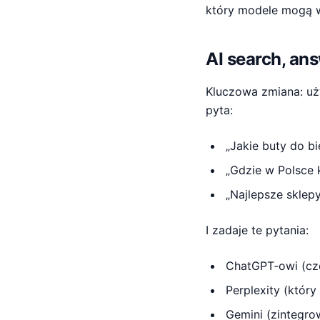
który modele mogą 
AI search, an
Kluczowa zmiana: uży
pyta:
„Jakie buty do bi
„Gdzie w Polsce 
„Najlepsze sklep
I zadaje te pytania:
ChatGPT‑owi (cz
Perplexity (który
Gemini (zintegr