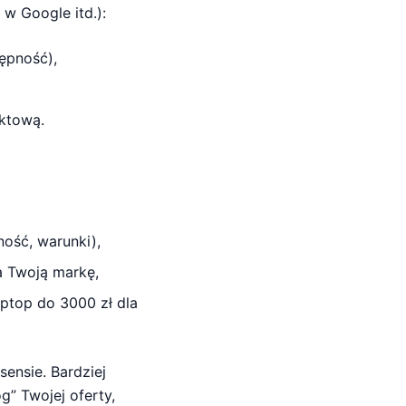
 w Google itd.):
tępność),
ktową.
ość, warunki),
na Twoją markę,
ptop do 3000 zł dla
ensie. Bardziej
g” Twojej oferty,