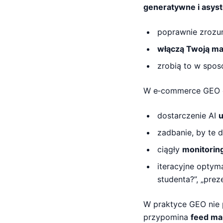
generatywne i asyst
poprawnie zrozumi
włączą Twoją ma
zrobią to w spos
W e‑commerce GEO o
dostarczenie AI
u
zadbanie, by te 
ciągły
monitorin
iteracyjne optym
studenta?”, „preze
W praktyce GEO nie 
przypomina
feed mar