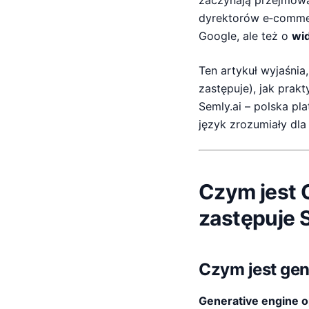
zaczynają przejmować
dyrektorów e‑commer
Google, ale też o
wi
Ten artykuł wyjaśnia
zastępuje), jak prak
Semly.ai – polska pl
język zrozumiały dla
Czym jest 
zastępuje 
Czym jest gen
Generative engine o