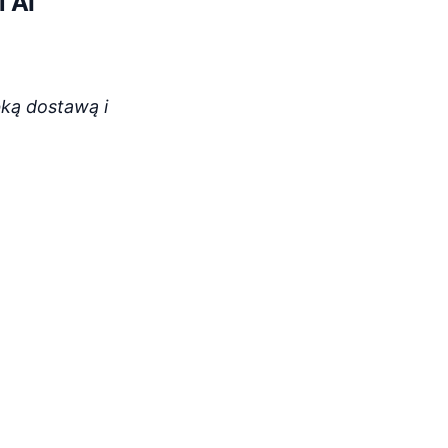
 AI
bką dostawą i