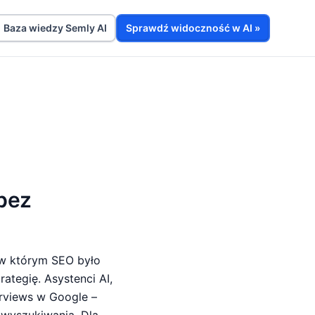
Baza wiedzy Semly AI
Sprawdź widoczność w AI »
(bez
 w którym SEO było
rategię. Asystenci AI,
erviews w Google –