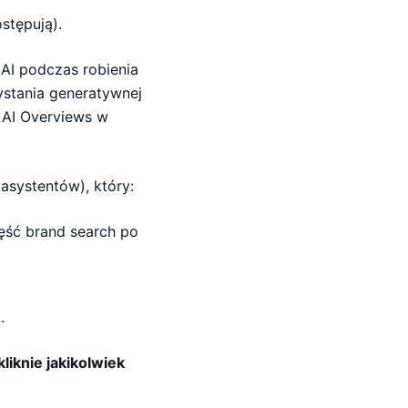
stępują).
AI podczas robienia
stania generatywnej
m AI Overviews w
asystentów), który:
zęść brand search po
.
iknie jakikolwiek