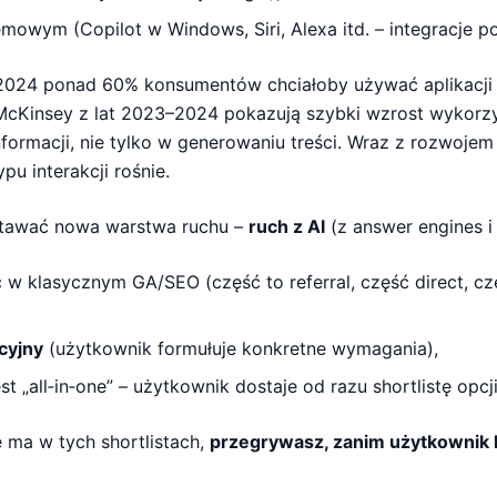
mowym (Copilot w Windows, Siri, Alexa itd. – integracje po
024 ponad 60% konsumentów chciałoby używać aplikacji 
McKinsey z lat 2023–2024 pokazują szybki wzrost wykorzy
formacji, nie tylko w generowaniu treści. Wraz z rozwoje
pu interakcji rośnie.
stawać nowa warstwa ruchu –
ruch z AI
(z answer engines i 
 w klasycznym GA/SEO (część to referral, część direct, c
cyjny
(użytkownik formułuje konkretne wymagania),
st „all‑in‑one” – użytkownik dostaje od razu shortlistę opcji
e ma w tych shortlistach,
przegrywasz, zanim użytkownik kl