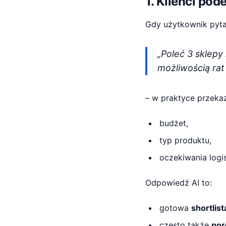
1. Klienci po
Gdy użytkownik pyt
„Poleć 3 sklepy
możliwością rat
– w praktyce przeka
budżet,
typ produktu,
oczekiwania logi
Odpowiedź AI to:
gotowa
shortlis
często także
por