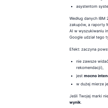
asystentom syste
Według danych IBM 2
zakupów, a raporty 
AI w wyszukiwaniu in
Google udział tego ty
Efekt: zaczyna pow
nie zawsze widać
rekomendacji),
jest
mocno inten
w dużej mierze je
Jeśli Twojej marki ni
wynik
.