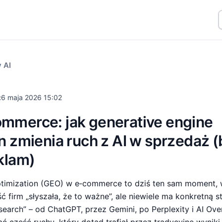
 AI
:
6 maja 2026 15:02
mmerce: jak generative engine
n zmienia ruch z AI w sprzedaż 
klam)
ptimization (GEO) w e‑commerce to dziś ten sam moment,
ć firm „słyszała, że to ważne”, ale niewiele ma konkretną st
 search” – od ChatGPT, przez Gemini, po Perplexity i AI Ov