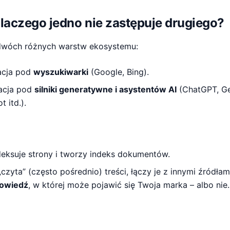
laczego jedno nie zastępuje drugiego?
dwóch różnych warstw ekosystemu:
acja pod
wyszukiwarki
(Google, Bing).
acja pod
silniki generatywne i asystentów AI
(ChatGPT, Gem
 itd.).
eksuje strony i tworzy indeks dokumentów.
zyta” (często pośrednio) treści, łączy je z innymi źródłami
powiedź
, w której może pojawić się Twoja marka – albo nie.