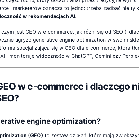
 część ruchu, który dotąd trafiał przez tradycyjne wyniki
ce i marketerów oznacza to jedno: trzeba zadbać nie tyl
doczność w rekomendacjach AI
.
, czym jest GEO w e‑commerce, jak różni się od SEO (i dla
tycznie ugryźć generative engine optimization w swoim sklep
atforma specjalizująca się w GEO dla e‑commerce, która tł
 AI i monitoruje widoczność w ChatGPT, Gemini czy Perplex
GEO w e‑commerce i dlaczego n
SEO?
erative engine optimization?
ptimization (GEO)
to zestaw działań, które mają zwiększy