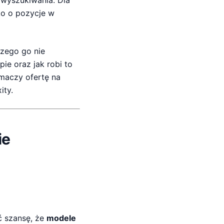
 wyszukiwania. Dla
ko o pozycje w
czego go nie
ie oraz jak robi to
umaczy ofertę na
ity.
ie
ć szansę, że
modele