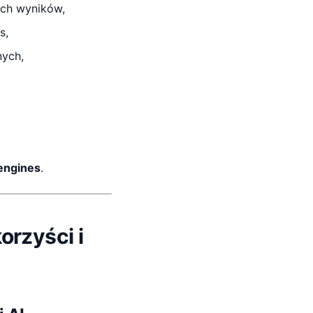
ych wyników,
s,
nych,
 engines
.
rzyści i