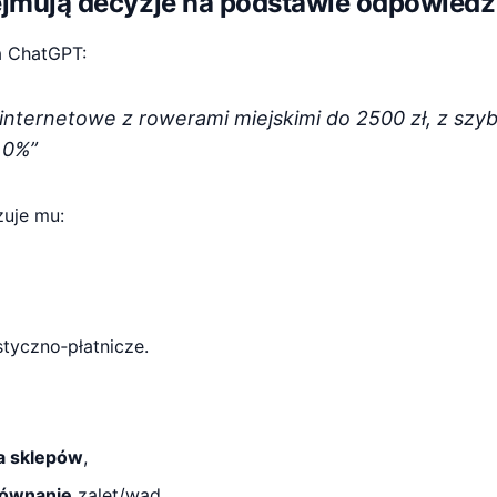
dejmują decyzje na podstawie odpowiedzi
a ChatGPT:
 internetowe z rowerami miejskimi do 2500 zł, z szy
 0%”
zuje mu:
styczno‑płatnicze.
ta sklepów
,
ównanie
zalet/wad.