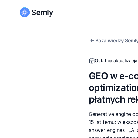
← Baza wiedzy Semly
Ostatnia aktualizacja
GEO w e‑co
optimizatio
płatnych re
Generative engine o
15 lat temu: większoś
answer engines i „AI