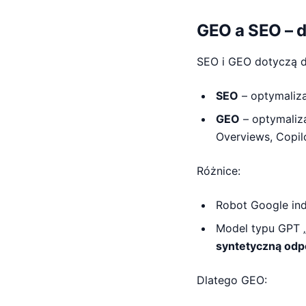
GEO a SEO – d
SEO i GEO dotyczą 
SEO
– optymaliz
GEO
– optymaliz
Overviews, Copilot
Różnice:
Robot Google ind
Model typu GPT „c
syntetyczną od
Dlatego GEO: