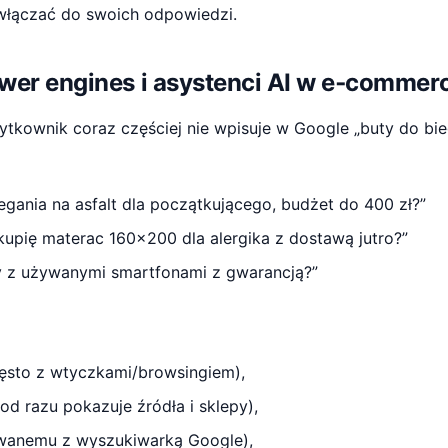
włączać do swoich odpowiedzi.
swer engines i asystenci AI w e‑commer
tkownik coraz częściej nie wpisuje w Google „buty do bieg
egania na asfalt dla początkującego, budżet do 400 zł?”
kupię materac 160x200 dla alergika z dostawą jutro?”
y z używanymi smartfonami z gwarancją?”
ęsto z wtyczkami/browsingiem),
 od razu pokazuje źródła i sklepy),
owanemu z wyszukiwarką Google),