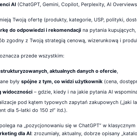
enci AI
(ChatGPT, Gemini, Copilot, Perplexity, AI Overviews
eją Twoją ofertę (produkty, kategorie, USP, polityki, dos
rkę do odpowiedzi i rekomendacji
na pytania kupujących,
ób zgodny z Twoją strategią cenową, wizerunkową i produ
znacza przede wszystkim:
strukturyzowanych, aktualnych danych o ofercie
,
dane były
spójne z tym, co widzi użytkownik
(cena, dostępn
g widoczności
– gdzie, kiedy i na jakie pytania AI wspomi
alizacje pod kątem typowych zapytań zakupowych („jaki la
nt dla 5‑latki do 150 zł” itd.).
polega na „pozycjonowaniu się w ChatGPT” w klasycznym s
keting dla AI
: zrozumiały, aktualny, dobrze opisany „katalo