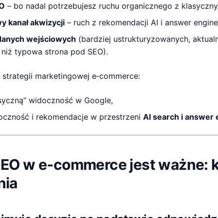
EO
– bo nadal potrzebujesz ruchu organicznego z klasyczn
y kanał akwizycji
– ruch z rekomendacji AI i answer engine
danych wejściowych
(bardziej ustrukturyzowanych, aktual
niż typowa strona pod SEO).
 strategii marketingowej e‑commerce:
asyczną” widoczność w Google,
oczność i rekomendacje w przestrzeni
AI search i answer
EO w e‑commerce jest ważne: ko
nia