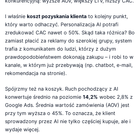
konkurencyjną: wyższe AOV, większy LTV, niższy CAC.
I właśnie
koszt pozyskania klienta
to kolejny punkt,
który warto odhaczyć. Personalizacja AI potrafi
zredukować CAC nawet o 50%. Skąd taka różnica? Bo
zamiast płacić za reklamy do szerokiej grupy, system
trafia z komunikatem do ludzi, którzy z dużym
prawdopodobieństwem dokonają zakupu – i robi to w
kanale, w którym już przebywają (np. chatbot, e-mail,
rekomendacja na stronie).
Spójrzmy też na koszyk. Ruch pochodzący z AI
konwertuje średnio na poziomie
14,2%
wobec 2,8% z
Google Ads. Średnia wartość zamówienia (AOV) jest
przy tym wyższa o 45%. To oznacza, że klient
sprowadzony przez AI nie tylko częściej kupuje, ale i
wydaje więcej.