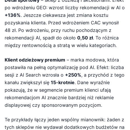
Detal sportowy
– sklep z odzieżą i akcesoriami. Efekt
po wdrożeniu GEO: wzrost liczby rekomendacji w AI o
+136%
. Jeszcze ciekawsza jest zmiana kosztu
pozyskania klienta. Przed wdrożeniem CAC wynosił
48 zł. Po wdrożeniu, przy ruchu pochodzącym z
rekomendacji AI, spadł do około
0,50 zł
. To różnica
między rentownością a stratą w wielu kategoriach.
Klient odzieżowy premium
– marka modowa, która
postawiła na pełną optymalizację pod AI. Efekt: liczba
sesji z AI Search wzrosła o
+250%
, a przychód z tego
kanału zwiększył się
15-krotnie
. Dane wyraźnie
pokazują, że w segmencie premium klienci ufają
rekomendacjom AI znacznie bardziej niż reklamie
displayowej czy sponsorowanym pozycjom.
Te przykłady łączy jeden wspólny mianownik: żaden z
tych sklepów nie wydawał dodatkowych budżetów na