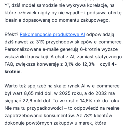
Y”, dziś model samodzielnie wykrywa korelacje, na
które człowiek nigdy by nie wpadł – i podsuwa ofertę
idealnie dopasowaną do momentu zakupowego.
Efekt?
Rekomendacje produktowe AI
odpowiadają
dziś nawet za 31% przychodów sklepów e-commerce.
Personalizowane e-maile generują 6-krotnie wyższe
wskaźniki transakcji. A chat z AI, zamiast statycznego
FAQ, zwiększa konwersję z 3,1% do 12,3% – czyli
4-
krotnie
.
Warto też spojrzeć na skalę: rynek AI w e-commerce
był wart 8,65 mld dol. w 2025 roku, a do 2032 ma
sięgnąć 22,6 mld dol. To wzrost o 14,6% rok do roku.
Nie ma tu przypadkowości – to odpowiedź na realne
zapotrzebowanie konsumentów. Aż 78% klientów
dokonuje powtórnych zakupów u marek, które