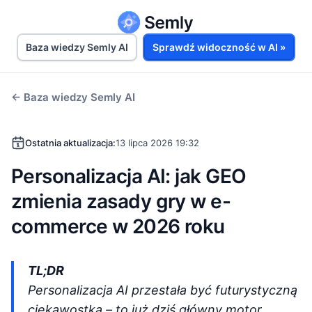
Baza wiedzy Semly AI
Sprawdź widoczność w AI »
← Baza wiedzy Semly AI
Ostatnia aktualizacja:
13 lipca 2026 19:32
Personalizacja AI: jak GEO
zmienia zasady gry w e-
commerce w 2026 roku
TL;DR
Personalizacja AI przestała być futurystyczną
ciekawostką – to już dziś główny motor